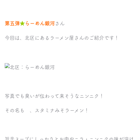
特
集！
第
五
弾
第五弾
★
らーめん銀河
さん
★
へ
の
今回は、北区にあるラーメン屋さんのご紹介です！
写真でも臭いが伝わって来そうなニンニク！
その名も 、スタミナみそラーメン！
旨辛スープにしっかりとお肉やニラ・ニンニクの味が溶け