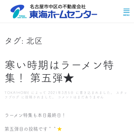
Skip to main content
タグ:
北区
寒い時期はラーメン特
集！ 第五弾★
TOKAIHOME
によって
2021年3月5日
に書き込まれました。
スタッ
寒
フブログ
に投稿されました。
コメントはまだありません
い
時
期
ラーメン特集も本日最終日！
は
ラ
ー
第五弾目の投稿です＾＾
★
メ
ン