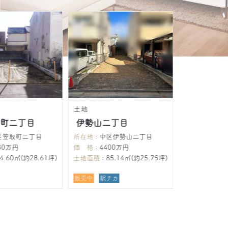
土地
町二丁目
伊勢山二丁目
笠取町二丁目
所在地
: 中区伊勢山二丁目
0万円
価 格
: 4400万円
.60㎡(約28.61坪)
土地面積
: 85.14㎡(約25.75坪)
販売中
駅チカ