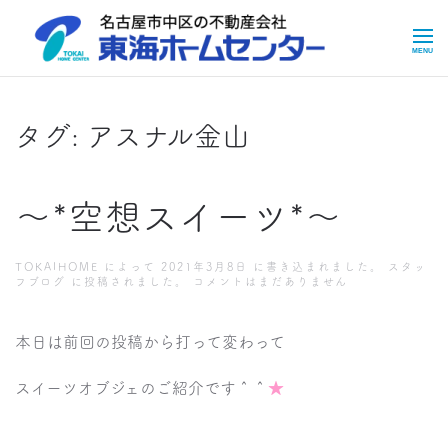
Skip to main content
タグ:
アスナル金山
～*空想スイーツ*～
TOKAIHOME
によって
2021年3月8日
に書き込まれました。
スタッ
～
フブログ
に投稿されました。
コメントはまだありません
*
空
想
本日は前回の投稿から打って変わって
ス
イ
ー
スイーツオブジェのご紹介です＾＾
ツ
★
*
～
へ
の