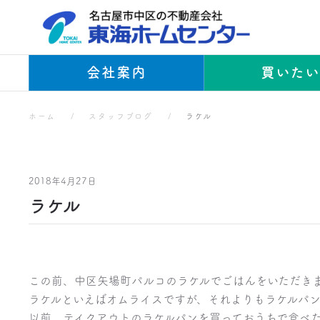
Skip to main content
会社案内
買いた
ホーム
スタッフブログ
ラケル
2018年4月27日
ラケル
この前、中区矢場町パルコのラケルでごはんをいただき
ラケルといえばオムライスですが、それよりもラケルパ
以前、テイクアウトのラケルパンを買っておうちで食べ