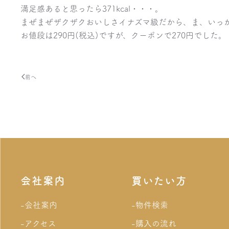
満足感あると思ったら371kcal・・・。
まぜまぜザクザクおいしさイナズマ級だから、ま、いっ
お値段は290円(税込)ですが、クーポンで270円でした。
前へ
会社案内
買いたい方
-会社案内
-物件検索
-アクセス
-購入の流れ