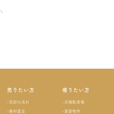
か。
売りたい方
借りたい方
-売却の流れ
-月極駐車場
-無料査定
-賃貸物件