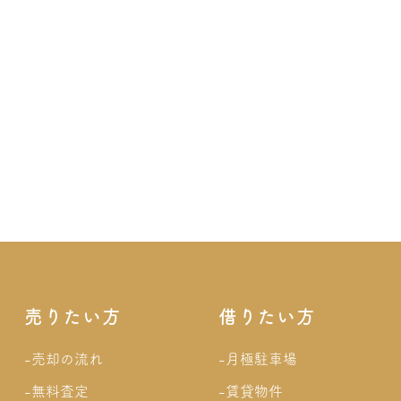
売りたい方
借りたい方
-売却の流れ
-月極駐車場
-無料査定
-賃貸物件