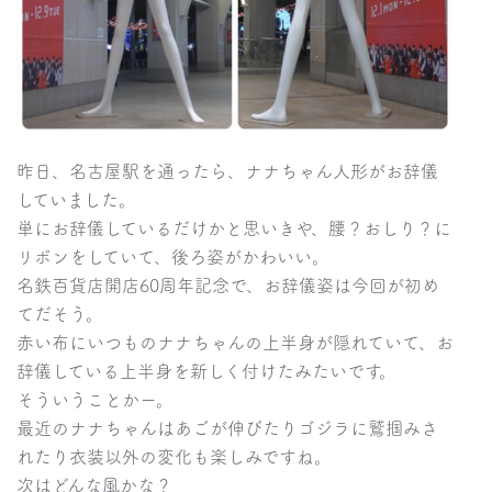
昨日、名古屋駅を通ったら、ナナちゃん人形がお辞儀
していました。
単にお辞儀しているだけかと思いきや、腰？おしり？に
リボンをしていて、後ろ姿がかわいい。
名鉄百貨店開店60周年記念で、お辞儀姿は今回が初め
てだそう。
赤い布にいつものナナちゃんの上半身が隠れていて、お
辞儀している上半身を新しく付けたみたいです。
そういうことかー。
最近のナナちゃんはあごが伸びたりゴジラに鷲掴みさ
れたり衣装以外の変化も楽しみですね。
次はどんな風かな？